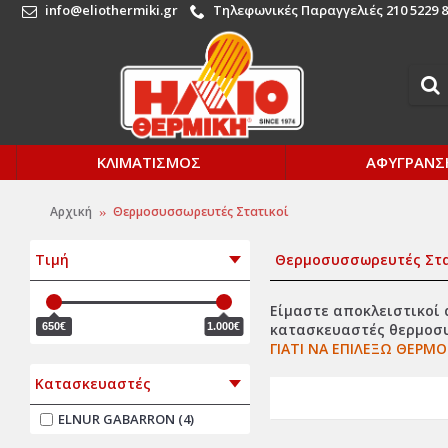
info@eliothermiki.gr
Τηλεφωνικές Παραγγελιές 210 5229 8
ΚΛΙΜΑΤΙΣΜΟΣ
ΑΦΥΓΡΑΝΣ
Αρχική
Θερμοσυσσωρευτές Στατικοί
Τιμή
Θερμοσυσσωρευτές Στα
Είμαστε αποκλειστικοί 
650€
1.000€
κατασκευαστές θερμοσυσ
ΓΙΑΤΙ ΝΑ ΕΠΙΛΕΞΩ ΘΕΡΜ
Κατασκευαστές
ELNUR GABARRON (4)