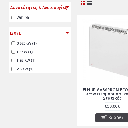
Δυνατότητες & Λειτουργίες
Wifi (4)
ΙΣΧΥΣ
0.975KW (1)
1.3KW (1)
1.95 KW (1)
2.6 KW (1)
ELNUR GABARRON ECO
975W Θερμοσυσσωρ
Στατικός
650,00€
Καλάθι