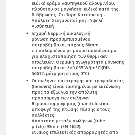
ειδικό κράμα ναυπηγικού αλουμινίου,
πλούσιου σε μαγνήσιο, ειδικό κατά της
διάβρωσης. Στιβαρή Κατασκευή -
Απόλυτη Στεγανοποίηση - Υψηλή
Αισθητική
Ισχυρή θερμική οικολογική
μόνωση προσυμπιεσμένου
πετροβάμβακα, πάχους 60mm,
επικαλυμμένου με μαύρο υαλοΰφασμα,
για ελαχιστοποίηση των θερμικών
απωλειών. Θερμική αγωγιμότητα μόνωσης
πετροβάμβακα: λ=0,035 W/(m°C)(DIN
56612, μέτρηση στους 0°C)
Οι σωλήνες επιστροφής και τροφοδοσίας
(headers) είναι τρυπημένοι με εκτόνωση
προς τα έξω, για την απόλυτη
προσαρμογή των σωλήνων
θερμοαπορρόφησης (manifolds) και
αποφυγή της πτώσης πίεσης στους
συλλέκτες.
Απόσταση μεταξύ σωλήνων (tube
pitch)=93mm (EN 1652).
Ενιαίος επιλεκτικός απορροφητής από