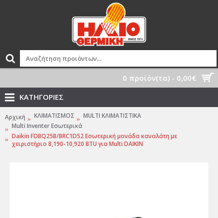
0 προϊόν(τα) - 0,00€
ΚΑΤΗΓΟΡΙΕΣ
ΚΛΙΜΑΤΙΣΜΟΣ
MULTI ΚΛΙΜΑΤΙΣΤΙΚΑ
Αρχική
Multi Inventer Εσωτερικά
Daikin FDBQ25B/BRC1D52 Εσωτερική μονάδα καναλάτη με
χειριστήριο 8,190-10,920 BTU για Μulti DAIKIN